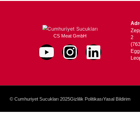
Adr
Zepp
CS Meat GmbH
2
(76
Egg
Leo
© Cumhuriyet Sucukları 2025
Gizlilik Politikası
Yasal Bildirim