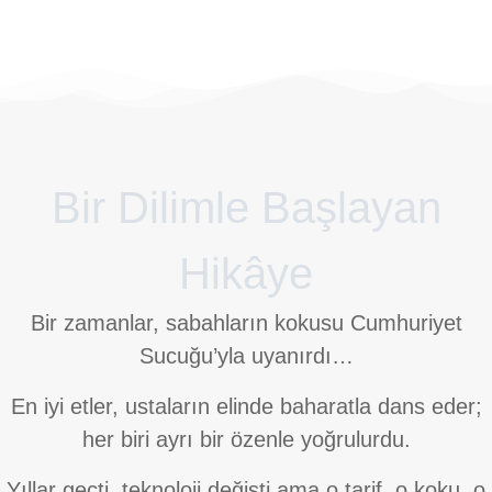
PARMAK SUCUK 500g
Bir Dilimle Başlayan
Hikâye
Bir zamanlar, sabahların kokusu Cumhuriyet
Sucuğu’yla uyanırdı…
En iyi etler, ustaların elinde baharatla dans eder;
her biri ayrı bir özenle yoğrulurdu.
Yıllar geçti, teknoloji değişti ama o tarif, o koku, o