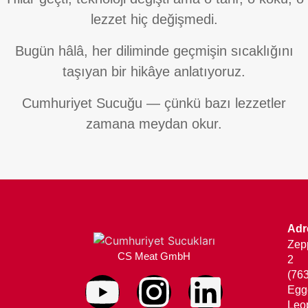
lezzet hiç değişmedi.
Bugün hâlâ, her diliminde geçmişin sıcaklığını
taşıyan bir hikâye anlatıyoruz.
Cumhuriyet Sucuğu — çünkü bazı lezzetler
zamana meydan okur.
Adr
Zepp
CS Meat GmbH
2
(76
Egg
Leo