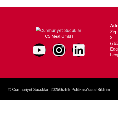
Adr
Zepp
CS Meat GmbH
2
(76
Egg
Leo
© Cumhuriyet Sucukları 2025
Gizlilik Politikası
Yasal Bildirim