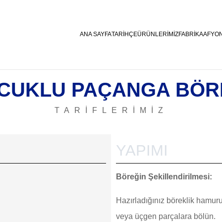
ANA SAYFA
TARİHÇE
ÜRÜNLERİMİZ
FABRİKA
AFYON
CUKLU PAÇANGA BÖR
TARİFLERİMİZ
YAPIMI
Böreğin Şekillendirilmesi:
Hazırladığınız böreklik hamur
veya üçgen parçalara bölün.