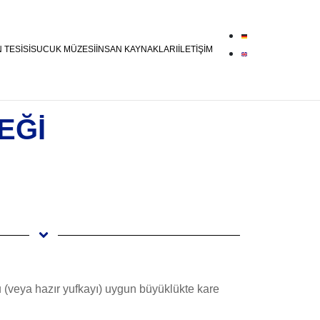
 TESİSİ
SUCUK MÜZESİ
İNSAN KAYNAKLARI
İLETİŞİM
EĞİ
u (veya hazır yufkayı) uygun büyüklükte kare