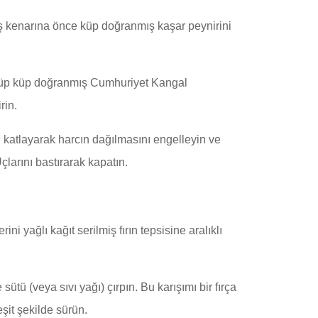
ş kenarına önce küp doğranmış kaşar peynirini
 küp küp doğranmış Cumhuriyet Kangal
rin.
 katlayarak harcın dağılmasını engelleyin ve
çlarını bastırarak kapatın.
ni yağlı kağıt serilmiş fırın tepsisine aralıklı
 sütü (veya sıvı yağı) çırpın. Bu karışımı bir fırça
şit şekilde sürün.